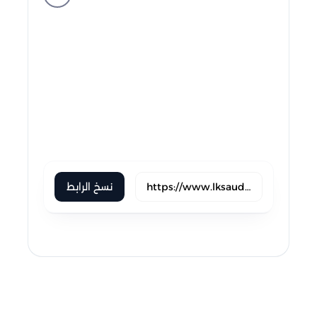
buffer
xing
line
pocket
flipboard
weibo
blogger
okru
evernote
skype
trello
نسخ الرابط