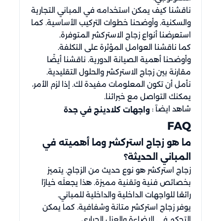
ناقشنا كيف يمكن استخدامه في المباني التجارية
والسكنية. وأوضحنا خطوات التركيب الأساسية. كما
استعرضنا أنواع زجاج الاستركشر المتوفرة.
كما ناقشنا العوامل المؤثرة على التكلفة.
وأوضحنا أهمية الصيانة الدورية. ناقشنا أيضًا
مقارنة بين زجاج الاستركشر والحلول التقليدية.
نأمل أن تكون المعلومات مفيدة لك. إذا لزم الأمر،
يمكنك التواصل مع خبرائنا.
شاهد ايضآ :
واجهات كلادينج في جدة
FAQ
ما هو زجاج استركشر وما أهميته في
المباني الحديثة؟
زجاج استركشر هو نوع حديث من الزجاج. يتميز
بخصائص فنية وتقنية مميزة. هذا يجعلَه خيارًا
رائعًا للواجهات الداخلية والداخلية للمباني.
يوفر زجاج استركشر متانة وشفافية. كما يمكن
التحكم في الإضاءة والعزل الحراري.