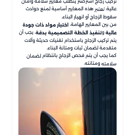
تركيب زجاج استركشر يتطلب معايير سلامة وأمان
عالية.
هذه المعايير أساسية لمنع حوادث
تعتبر
سقوط الزجاج أو انهيار البناء.
من بين المعايير الهامة،
اختيار مواد ذات جودة
و
. يجب أن
عالية
تنفيذ الخطة التصميمية بدقة
يتم تركيب الزجاج باستخدام تقنيات حديثة وآلات
متقدمة لضمان ثبات ومتانة البناء.
كما يجب أن يتم فحص الزجاج بانتظام
لضمان
ومتانته.
سلامته