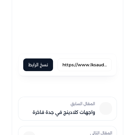
pocket
flipboard
weibo
blogger
okru
evernote
skype
trello
نسخ الرابط
المقال السابق
واجهات كلادينج في جدة فاخرة
المقال التالى