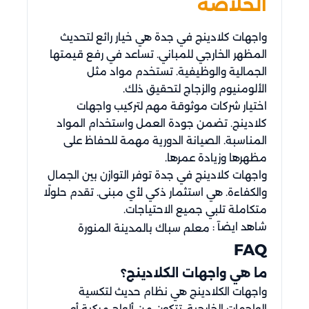
الخلاصة
واجهات كلادينج في جدة هي خيار رائع لتحديث
المظهر الخارجي للمباني. تساعد في رفع قيمتها
الجمالية والوظيفية. تستخدم مواد مثل
الألومنيوم والزجاج لتحقيق ذلك.
اختيار شركات موثوقة مهم لتركيب واجهات
كلادينج. تضمن جودة العمل واستخدام المواد
المناسبة. الصيانة الدورية مهمة للحفاظ على
مظهرها وزيادة عمرها.
واجهات كلادينج في جدة توفر التوازن بين الجمال
والكفاءة. هي استثمار ذكي لأي مبنى. تقدم حلولًا
متكاملة تلبي جميع الاحتياجات.
شاهد ايضآ :
معلم سباك بالمدينة المنورة
FAQ
ما هي واجهات الكلادينج؟
واجهات الكلادينج هي نظام حديث لتكسية
الواجهات الخارجية. تتكون من ألواح مركبة أو