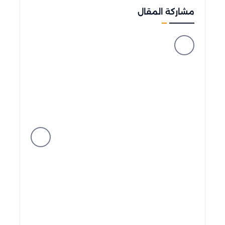
مشاركة المقال
facebook
messenger
whatsapp
telegram
twitter
linkedin
viber
pinterest
tumblr
hackernews
reddit
vk
buffer
xing
line
pocket
flipboard
weibo
blogger
okru
evernote